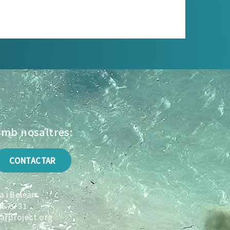
amb nosaltres:
CONTACTAR
 i Balears
957 731
rproject.org