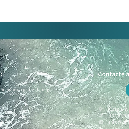
:
Contacte 
am: @amarproject_org
e
Catalunya
+34 619 
info@ama