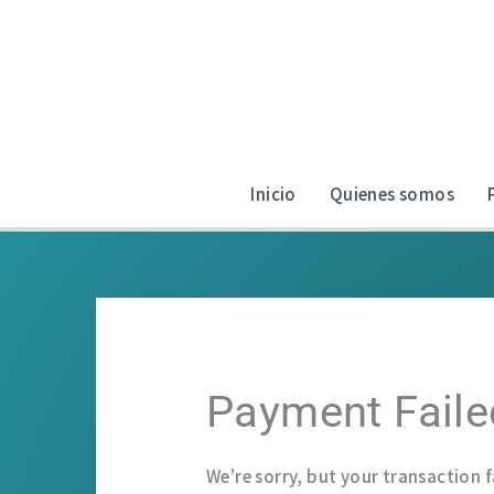
Ir
al
contenido
Inicio
Quienes somos
Payment Faile
We’re sorry, but your transaction f