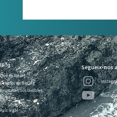
Info
Segueix-nos a
Qué és AMar?
Instagr
Centres de Buceig
Empreses Sostenibles
Youtub
Noticies
Avís legal