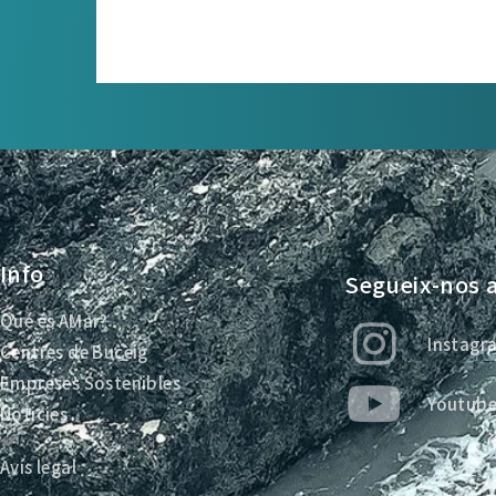
Info
Segueix-nos a
Qué és AMar?
Instagr
Centres de Buceig
Empreses Sostenibles
Youtub
Noticies
Avís legal