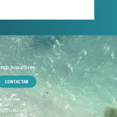
amb nosaltres:
CONTACTAR
 i Balears
957 731
rproject.org