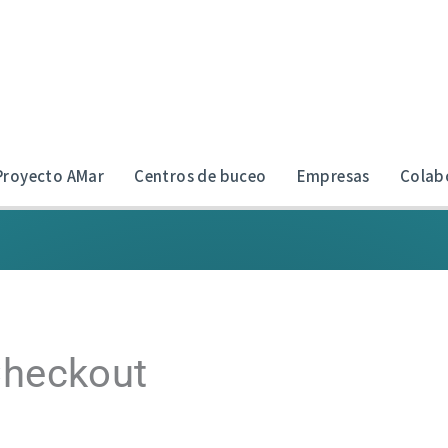
Proyecto AMar
Centros de buceo
Empresas
Colab
heckout