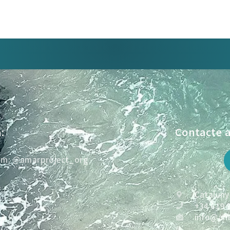
:
Contacte 
am: @amarproject_org
e
Catalunya
+34 619 
info@ama