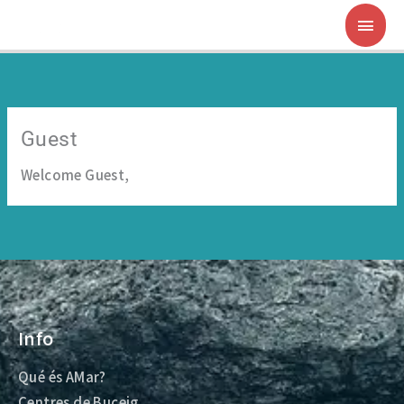
Ir
MEN
al
contenido
PRIN
Guest
Welcome Guest,
Info
Qué és AMar?
Centres de Buceig