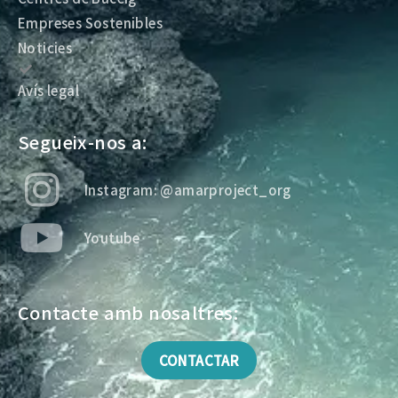
Empreses Sostenibles
Noticies
Avís legal
Segueix-nos a:
Instagram: @amarproject_org
Youtube
Contacte amb nosaltres:
CONTACTAR