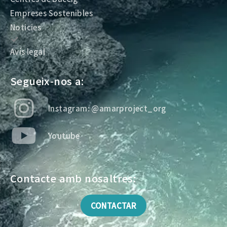
Empreses Sostenibles
Noticies
Avís legal
Segueix-nos a:
Instagram: @amarproject_org
Youtube
Contacte amb nosaltres:
CONTACTAR